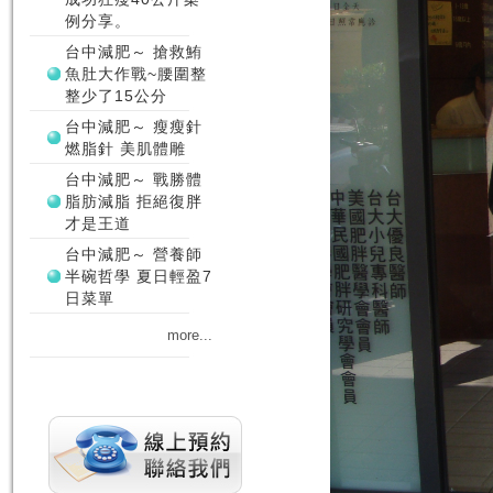
例分享。
台中減肥～ 搶救鮪
魚肚大作戰~腰圍整
整少了15公分
台中減肥～ 瘦瘦針
燃脂針 美肌體雕
台中減肥～ 戰勝體
脂肪減脂 拒絕復胖
才是王道
台中減肥～ 營養師
半碗哲學 夏日輕盈7
日菜單
more...