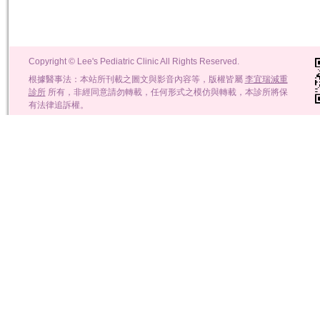
Copyright © Lee's Pediatric Clinic All Rights Reserved.
根據醫事法：本站所刊載之圖文與影音內容等，版權皆屬
李宜瑞減重
診所
所有，非經同意請勿轉載，任何形式之模仿與轉載，本診所將保
有法律追訴權。