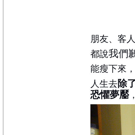
朋友、客
我們
都說
能瘦下來
除
人生去
恐懼夢靨