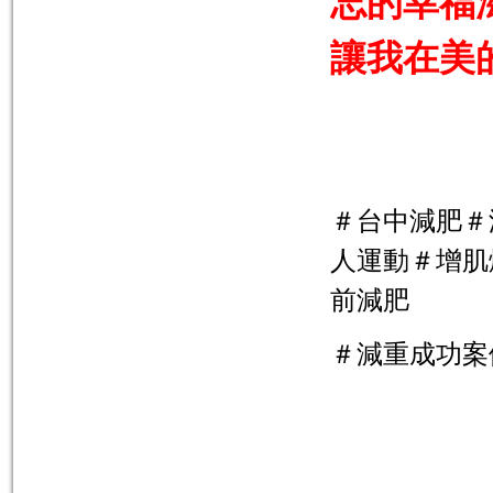
忘的幸福
讓我在美
＃台中減肥＃
人運動＃增肌
前減肥
＃減重成功案