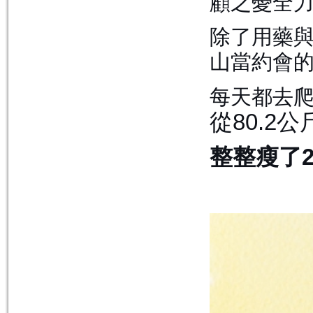
顧之憂全
除了用藥
山當約會
每天都去
從
80.2
公
整整瘦了
2