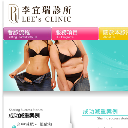
台中減肥～ 暢飲熱