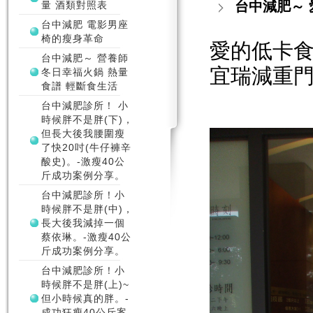
台中減肥～ 
量 酒類對照表
台中減肥 電影男座
椅的瘦身革命
愛的低卡食
台中減肥～ 營養師
宜瑞減重
冬日幸福火鍋 熱量
食譜 輕斷食生活
台中減肥診所！ 小
時候胖不是胖(下)，
但長大後我腰圍瘦
了快20吋(牛仔褲辛
酸史)。-激瘦40公
斤成功案例分享。
台中減肥診所！小
時候胖不是胖(中)，
長大後我減掉一個
蔡依琳。-激瘦40公
斤成功案例分享。
台中減肥診所！小
時候胖不是胖(上)~
但小時候真的胖。-
成功狂瘦40公斤案